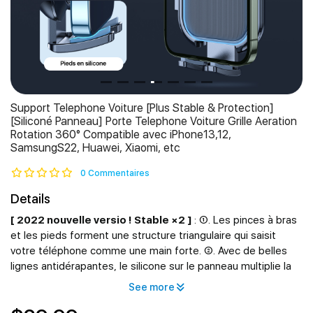
Support Telephone Voiture [Plus Stable & Protection]
[Siliconé Panneau] Porte Telephone Voiture Grille Aeration
Rotation 360° Compatible avec iPhone13,12,
SamsungS22, Huawei, Xiaomi, etc
0 Commentaires
Details
[ 2022 nouvelle versio ! Stable ×2 ]
: ①. Les pinces à bras
et les pieds forment une structure triangulaire qui saisit
votre téléphone comme une main forte. ②. Avec de belles
lignes antidérapantes, le silicone sur le panneau multiplie la
force du frottement. Le phone ne peut pas échapper au
See more
contrôle du andobil support téléphone voiture sur les routes
cahoteuses. Phone, donnez-le au andobil support téléphone