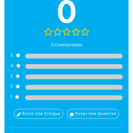
0
0 Commentaires
5
4
3
2
1
Écrire Une Critique
Poser Une Question