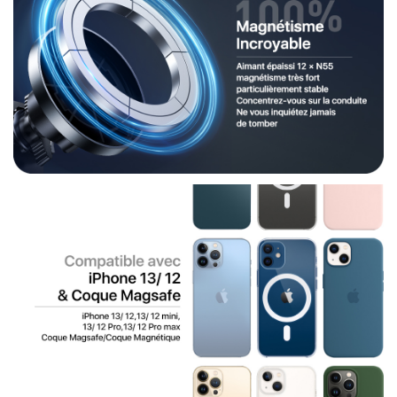
un clip d'aération en métal solide, peut être ajusté librement
et solidement fixé à la grille d'aération de différentes
épaisseurs, la stabilité est 20 fois plus élevée que les clips
en plastique ordinaires. Ne vous inquiétez pas que votre
téléphone glisse pendant vous conduisez. Silicone souple
intégré, protège votre voiture contre les rayures.
[ Rotation à 360 degrés ] : La tête rotative du support de
voiture pour smartphone offre une rotation à 360 degrés, de
sorte que vous pouvez régler votre téléphone à un angle de
vue optimal et utiliser la navigation plus facilement et
confortablement. En outre, le support de téléphone portable
prend un minimum d'espace dans la voiture ou n'entrave pas
votre vue et ne vous gênera pas la conduite.
[ Utilisation facile à une seule main ] : Dites adieu au support
de voiture compliqué. Avec ce support magnétique, vous
pouvez immédiatement poser votre téléphone sur le
support, arriver la navigation et commencer à conduire . Et
vous pouvez retirer le téléphone d'une seule main après
avoir atteint l'objectif ! Plus facile, plus sûr et plus pratique.