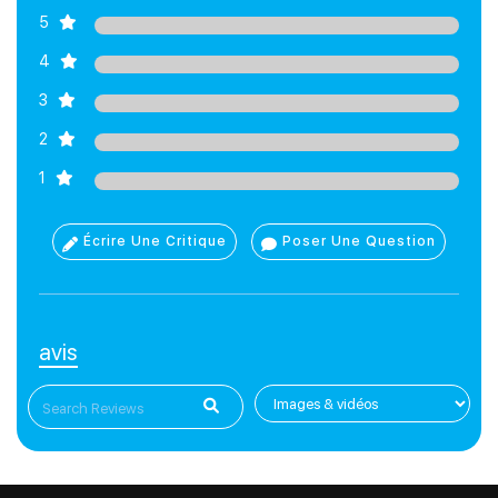
5
4
3
2
1
Écrire Une Critique
Poser Une Question
avis